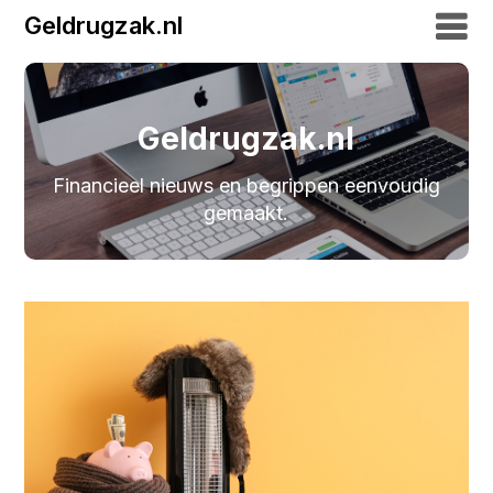
Geldrugzak.nl
Geldrugzak.nl
Financieel nieuws en begrippen eenvoudig
gemaakt.